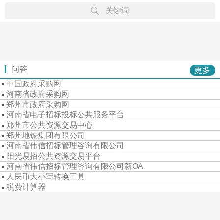
关键词
律规
章文
省级
市级
行专
专栏
专题
重难
公告
学习
案例
资料
问答
更多
中国政府采购网
河南省政府采购网
郑州市政府采购网
河南省电子招标投标公共服务平台
郑州市公共资源交易中心
郑州地铁集团有限公司
河南省伟信招标管理咨询有限公司
阳光易招公共资源交易平台
河南省伟信招标管理咨询有限公司新OA
人民币大小写转换工具
税费计算器