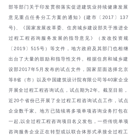
部等部门关于印发贯彻落实促进建筑业持续健康发展
(
2017
137
意见重点任务分工方案的通知》
建市〔
〕
)
号
、《国家发展改革委、住房城乡建设部关于推进全
过程工程咨询服务发展的指导意见》（发改投资规
2019
515
〔
〕
号）等文件，地方政府及其部门也相继
出台了大量的鼓励和指导性文件。根据住房和城乡建
2017
5
设部
年
月发布的试点文件，国家层面选择北京
8
40
等
省（市）以及中国建筑设计院有限公司等
家企业
2
开展全过程工程咨询试点，试点期为
年。截至目前，
20
近
个省份已开展了全过程工程咨询试点工作，试点
企业数千家。地方已陆续将多项单项咨询业务打包在
,
一起
以全过程工程咨询项目名义发包，一些传统单项
咨询服务企业正在转型或以联合体形式承接全过程工