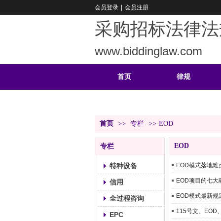
会员登录
|
会员注册
采购招标法律法
www.biddinglaw.com
首页
律规
重难
公告
首页
>>
专栏
>>
EOD
EOD
专栏
特种设备
EOD模式落地难
EOD项目的七
信用
EOD模式最新规
全过程咨询
115号文、EO
EPC