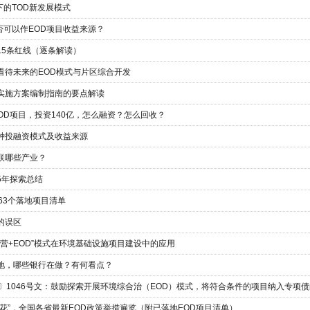
的TOD新发展模式
否可以作EOD项目收益来源？
15条红线（逐条解读）
看待未来的EOD模式与片区综合开发
及实施方案编制指南的要点解读
OD项目，投资140亿，怎么融资？怎么回收？
七种投融资模式及收益来源
联哪些产业？
5年探索总结
及63个落地项目清单
的误区
经营+EOD”模式在环境基础设施项目建设中的应用
落地，哪些银行在做？有何看点？
3〕1046号文：鼓励探索开展环境综合治（EOD）模式，将符合条件的项目纳入专项
开花”，全国各省最新EOD政策举措遍览（附已落地EOD项目清单）