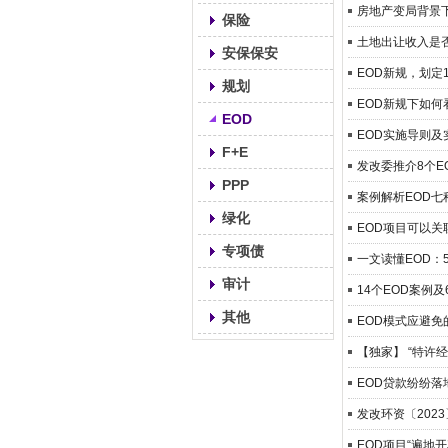
房地产变局背景下
保险
土地出让收入是
安保保安
EOD新规，划定
规划
EOD新规下如何
EOD
EOD实施导则
F+E
发改委推介8个E
PPP
案例解析EOD
绿化
EOD项目可以关
专项债
一文读懂EOD：
审计
14个EOD案例
其他
EOD模式应避免
【独家】 “特许
EOD贷款纷纷
发改环资〔202
EOD项目“遍地