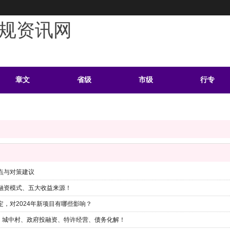
规资讯网
章文
省级
市级
行专
学习
案例
头条
资料
点与对策建议
大融资模式、五大收益来源！
定，对2024年新项目有哪些影响？
D、城中村、政府投融资、特许经营、债务化解！