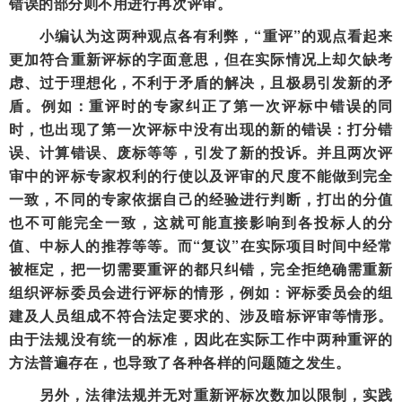
错误的部分则不用进行再次评审。
小编认为这两种观点各有利弊，“重评”的观点看起来
更加符合重新评标的字面意思，但在实际情况上却欠缺考
虑、过于理想化，不利于矛盾的解决，且极易引发新的矛
盾。例如：重评时的专家纠正了第一次评标中错误的同
时，也出现了第一次评标中没有出现的新的错误：打分错
误、计算错误、废标等等，引发了新的投诉。并且两次评
审中的评标专家权利的行使以及评审的尺度不能做到完全
一致，不同的专家依据自己的经验进行判断，打出的分值
也不可能完全一致，这就可能直接影响到各投标人的分
值、中标人的推荐等等。而“复议”在实际项目时间中经常
被框定，把一切需要重评的都只纠错，完全拒绝确需重新
组织评标委员会进行评标的情形，例如：评标委员会的组
建及人员组成不符合法定要求的、涉及暗标评审等情形。
由于法规没有统一的标准，因此在实际工作中两种重评的
方法普遍存在，也导致了各种各样的问题随之发生。
另外，法律法规并无对重新评标次数加以限制，实践