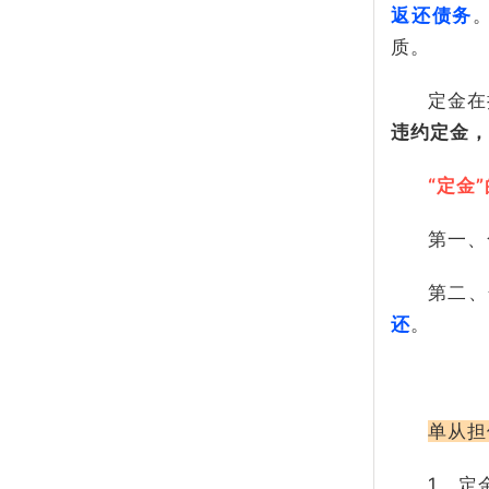
返还债务
质。
定金在
违约定金，
“定金
第一、
第二、
还
。
单从担
1、定