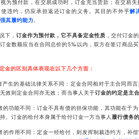
金视为预付款，在交易成功时，订金充当货款；在交易失
即使违约，仍应承担返还订金的义务。其目的不外乎
解
强其履约能力
。
况下，
订金作为预付款，它不具备定金性质
，交付订金的
订金数额应当在合同总价的5‰以内，双方在签订商品
定金的区别具体表现在以下几个方面：
者产生的基础法律关系不同：定金合同相对于主合同而言
无效则定金合同亦无效；而当事人关于
订金的约定是主
者的功能不同：订金不具有债的担保功能，其功能在于为
持。订金的给付本身属于给付订金一方当事人
履行债务
者的作用不同：定金一经给付，则发挥制裁违约方，补偿