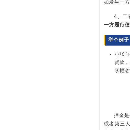
如发生一方
4、二
一方履行债
举个例
小张向
货款，
李把这
押金是
或者第三