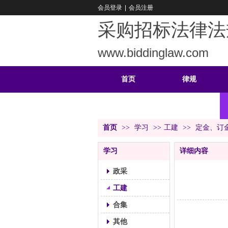
会员登录
|
会员注册
采购招标法律法
www.biddinglaw.com
首页
律规
重难
公告
首页
>>
学习
>>
工建
>>
定金、订
学习
详细内容
政采
工建
合集
其他