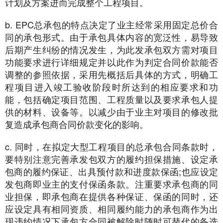
计划及方案进而完成整个工程项目。
b. EPC总承包的特点决定了业主经常采用固定总价合
同的承包形式。由于承包具体内容的宽泛性，易导致
后期产生纠纷的情况发生，为此发承包双方需对项目
功能要求进行详细规定并以此作为判定合同价款能否
调整的参照依据，采用先概括后具体的方式，明确工
程项目进入竣工验收阶段时所达到的相应要求和功
能，包括确定项目范围、工程质量以及要求承包人提
供的材料、设备等。以减少由于业主对项目的修改批
复造成承包商合同价款变化的影响。
c. 同时，在拟定大型工程项目的总承包合同条款时，
要特别注意完善承发包双方的履约担保措施、设定承
包商的履约保证、出具预付款和进度款保函;也应设定
发包商即业主的支付保函条款。注重要求承包商的同
业担保，即承包商在提供各种保证、保函的同时，还
应设定具有相同资质、相同履约能力的承包商作为出
现违约情况下承包方合同被解除时随时可替代的备选