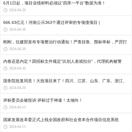
6月1日起，项目业绩材料必须以“四库一平台”数据为准！
2024-04-20
666.43亿元！河南公示363个通过评审的专项债项目 |
2024-04-20
刚刚，住建部发布专项整治行动通知！严查挂靠、围标串标，严厉打
2024-04-20
内卷还是内定？因招标文件规定“比别人差就扣分”，代理机构被警
2024-04-20
国务院批复同意！大批项目来了！四川、江苏、山东、广东、浙江、
2024-04-20
评标委员会被投诉:评标过于神速！太倾向！
2024-04-13
国家发展改革委正式上线全国政府和社会资本合作项目信息系统
2024-04-13