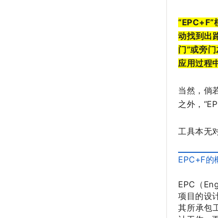
“EPC+
动找到出
门”或旁
应用过程
当然，倘
之外，“E
工具本无
EPC+F
EPC（En
项目的设
其所承包工