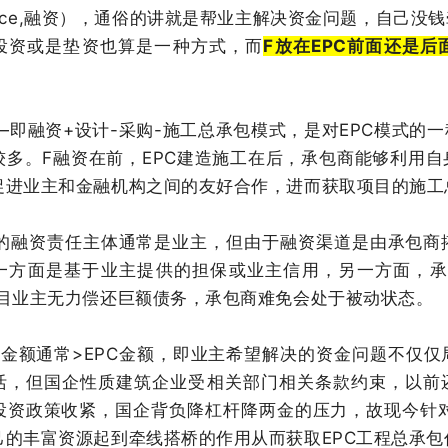
nance,融资），通俗的讲就是帮业主解决资金问题，自己
投资或是垫资也算是一种方式，而
F放在EPC前面还是
——即融资+设计-采购-施工总承包模式，是对EPC模式
较多。F融资在前，EPC建造施工在后，承包商能够利用
促进业主和金融机构之间的友好合作，进而获取项目的施工
C中的融资责任主体通常是业主，但由于融资渠道是由承包
一方面是基于业主提供的担保或业主信用，另一方面，承
项目业主无力偿还巨额债务，承包商难免会处于被动状态。
F金额通常>EPC金额，即业主希望解决的资金问题不仅
活，但国企性质建筑企业受相关部门相关条款约束，以前还
投资政策收紧，国企背负降杠杆降两金的压力，故现今针对
己的丰富资源起到牵线搭桥的作用从而获取EPC工程总承包