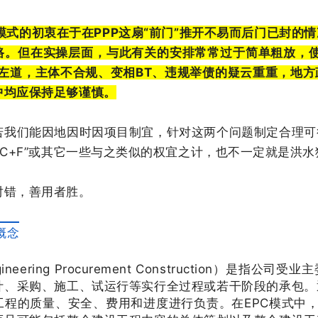
F”模式的初衷在于在PPP这扇“前门”推开不易而后门已封
路。但在实操层面，与此有关的安排常常过于简单粗放，使
门左道，主体不合规、变相BT、违规举债的疑云重重，地
中均应保持足够谨慎。
若我们能因地因时因项目制宜，针对这两个问题制定合理可
PC+F”或其它一些与之类似的权宜之计，也不一定就是洪
对错，善用者胜。
的概念
gineering Procurement Construction）是
计、采购、施工、试运行等实行全过程或若干阶段的承包。
程的质量、安全、费用和进度进行负责。在EPC模式中，Eng