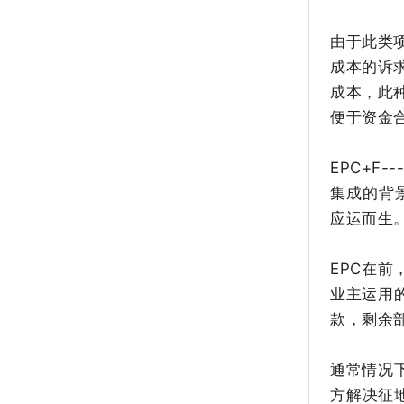
由于此类
成本的诉
成本，此
便于资金
EPC+F
集成的背
应运而生
EPC在
业主运用的
款，剩余
通常情况
方解决征