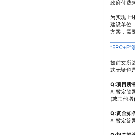
政府付费
为实现上
建设单位
方案，需
“EPC+
如前文所
式无疑也
Q:项目所
A:暂定
(或其他增
Q:资金如
A:暂定