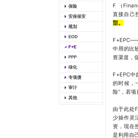
F （Fi
保险
直接自己
安保保安
型。
规划
EOD
F+EPC
F+E
中用的比
资渠道，
PPP
绿化
F+EP
专项债
的时候，
审计
险”，若
其他
由于此处
少操作灵
资，现在
是利用自