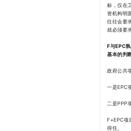
标，仅在
资机构明
往往会要
就必须要
F与EP
基本的判
政府公共
一是EP
二是PP
F+EP
得住。