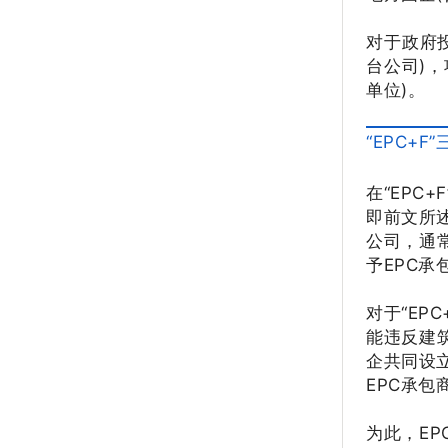
对于政府
台公司)
单位)。
“EPC+
在“EPC
即前文所
公司，通
予EPC
对于“EP
能违反建
企共同设
EPC承
为此，E