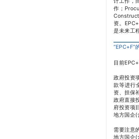
计工作，
作；Pro
Const
资。EP
是未来工
“EPC+
目前EP
政府投资
款等进行
资、担保
政府直接
府投资项
地方国企
需要注意
地方国企