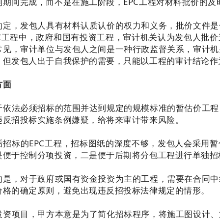
制期间完成，而不是在施工阶段，EPC工程对材料批价的及
约定，发包人具有材料认质认价的权力和义务，批价文件是
PC工程中，政府和国有投资工程，审计机关认为发包人批
常见，审计单位与发包人之间是一种行政监督关系，审计机
，但发包人出于自我保护的需要，只能以工程的审计结论作为
方面
于依法必须招标的范围并达到规定的规模标准的暂估价工程
违反招投标实施条例嫌疑，给将来审计带来风险。
后招标的EPC工程，招标图纸的深度不够，发包人会采用
是便于控制分项投资，二是便于后期将分包工程进行单独招
的是，对于政府或国有资金投资为主的工程，需要在合同中
价格的确定原则，避免出现违反招投标法律规定的情形。
投资项目，甲方本意是为了简化招标程序，将施工图设计、