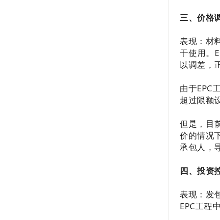
三、价格
表现：材
干使用。
以调差，
由于EP
超过限额
但是，目
价的情况
承包人，
四、投资
表现：发
EPC工程