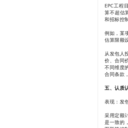
EPC工
算不超估
和招标控
例如，某
估算限额
从发包人
价、合同
不同维度
合同条款
五、认质
表现：发
采用定额
是一致的