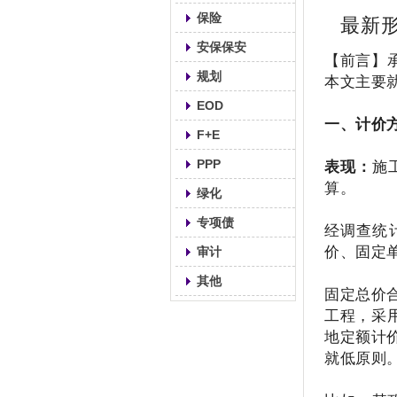
保险
最新形
安保保安
【前言】
规划
本文主要
EOD
一、计价
F+E
表现：
施
PPP
算。
绿化
专项债
经调查统
价、固定
审计
其他
固定总价
工程，采
地定额计
就低原则