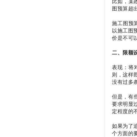
比如，某
图预算超
施工图预
以施工图
价是不可
二、限额
表现：将
则，这样
没有过多
但是，有
要求明显
定程度的
如果为了
个方面的