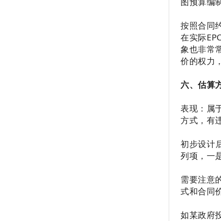
图预算编
按照合同
在实际E
象也非常
价的权力
六、估算
表现：属
方式，有
初步设计
列项，一
需要注意
式和合同
如某政府