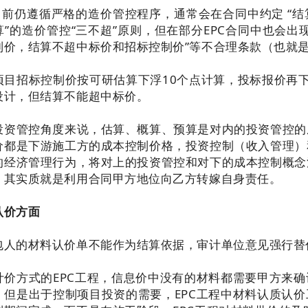
程目前仍遵循严格的造价管控程序，通常会在合同中约定 “
算”的造价管控“三不超”原则，但在部分EPC合同中也会出
制价，结算不超中标价和招标控制价”等不合理条款（也就
项目招标控制价按可研估算下浮10个点计算，投标报价再
设计，但结算不能超中标价。
投资管控角度来说，估算、概算、预算是对内的投资管控的
价都是下游施工方的成本控制价格，投资控制（收入管理）
的经济管理行为，将对上的投资管控和对下的成本控制概念
，其实质就是利用合同甲方地位向乙方转嫁自身责任。
认价方面
包人的材料认价单不能作为结算依据，审计单位意见强行替
计价方式的EPC工程，信息价中没有的材料都需要甲方来
，但是出于控制项目投资的需要，EPC工程中材料认质认