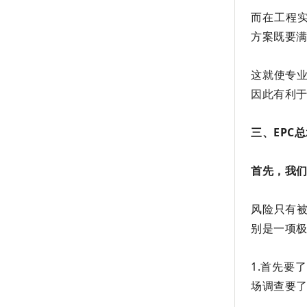
而在工程实
方案既要
这就使专
因此有利
三、EPC
首先，我
风险只有
别是一项
1.首先
场调查要