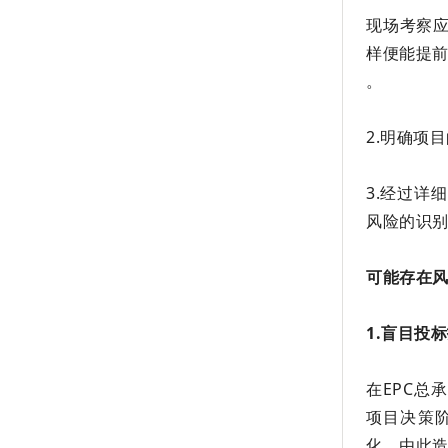
现场考察
样便能提
。
2.明确项
3.经过
风险的识
可能存在
1.盲目投
在EPC
项目决策
化，由此