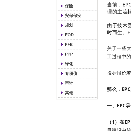
当前，E
保险
理的主流
安保保安
由于技术
规划
时而生。
EOD
F+E
关于一些
PPP
工过程中
绿化
投标报价
专项债
审计
那么，EP
其他
一、EPC
（1）在E
目建设中