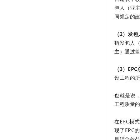
包人（业
同规定的
（2）发包
指发包人
主）通过
（3）EP
设工程的
也就是说
工程质量
在EPC
现了EP
目综合效