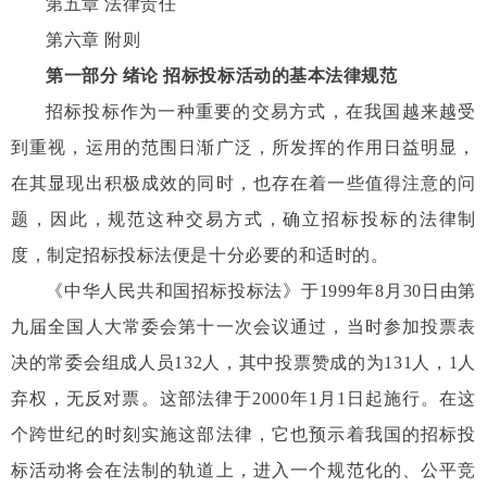
第五章 法律责任
第六章 附则
第一部分 绪论 招标投标活动的基本法律规范
招标投标作为一种重要的交易方式，在我国越来越受
到重视，运用的范围日渐广泛，所发挥的作用日益明显，
在其显现出积极成效的同时，也存在着一些值得注意的问
题，因此，规范这种交易方式，确立招标投标的法律制
度，制定招标投标法便是十分必要的和适时的。
《中华人民共和国招标投标法》于
1999
年
8
月
30
日由第
九届全国人大常委会第十一次会议通过，当时参加投票表
决的常委会组成人员
132
人，其中投票赞成的为
131
人，
1
人
弃权，无反对票。这部法律于
2000
年
1
月
1
日起施行。在这
个跨世纪的时刻实施这部法律，它也预示着我国的招标投
标活动将会在法制的轨道上，进入一个规范化的、公平竞