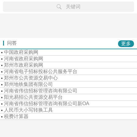
关键词
律规
章文
省级
市级
行专
专栏
专题
重难
公告
学习
案例
资料
问答
更多
中国政府采购网
河南省政府采购网
郑州市政府采购网
河南省电子招标投标公共服务平台
郑州市公共资源交易中心
郑州地铁集团有限公司
河南省伟信招标管理咨询有限公司
阳光易招公共资源交易平台
河南省伟信招标管理咨询有限公司新OA
人民币大小写转换工具
税费计算器