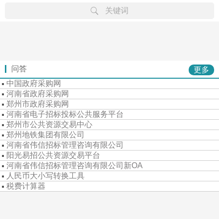
关键词
律规
章文
省级
市级
行专
专栏
专题
重难
公告
学习
案例
资料
问答
更多
中国政府采购网
河南省政府采购网
郑州市政府采购网
河南省电子招标投标公共服务平台
郑州市公共资源交易中心
郑州地铁集团有限公司
河南省伟信招标管理咨询有限公司
阳光易招公共资源交易平台
河南省伟信招标管理咨询有限公司新OA
人民币大小写转换工具
税费计算器