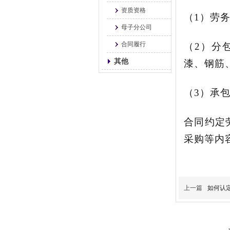
资质资格
（
1
）劳
母子分公司
合同履行
（
2
）分
其他
漆、钢筋
（
3
）承
合同约定
采购等内
上一篇
如何认