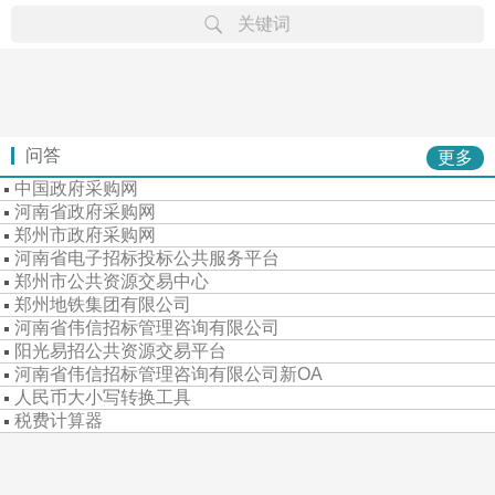
关键词
律规
章文
省级
市级
行专
专栏
专题
重难
公告
学习
案例
资料
问答
更多
中国政府采购网
河南省政府采购网
郑州市政府采购网
河南省电子招标投标公共服务平台
郑州市公共资源交易中心
郑州地铁集团有限公司
河南省伟信招标管理咨询有限公司
阳光易招公共资源交易平台
河南省伟信招标管理咨询有限公司新OA
人民币大小写转换工具
税费计算器