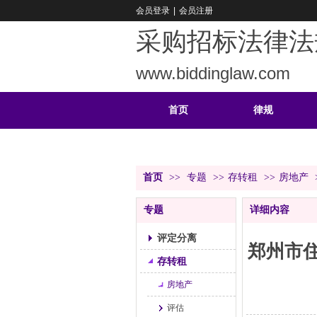
会员登录
|
会员注册
采购招标法律法
www.biddinglaw.com
首页
律规
重难
公告
首页
>>
专题
>>
存转租
>>
房地产
专题
详细内容
评定分离
郑州市住
存转租
房地产
评估