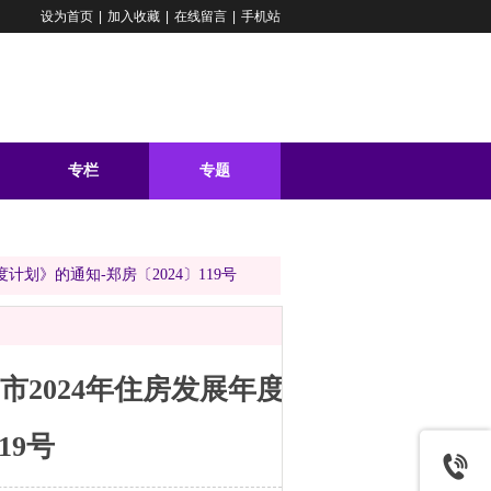
设为首页
|
加入收藏
|
在线留言
|
手机站
专栏
专题
问答
划》的通知-郑房〔2024〕119号
2024年住房发展年度
19号