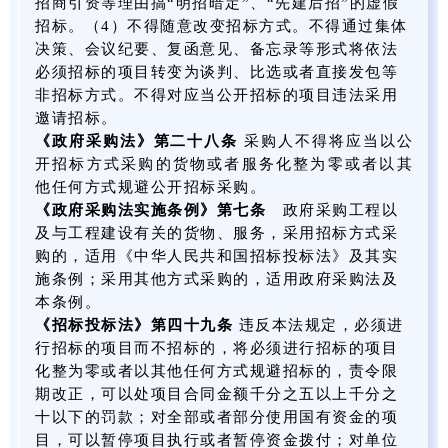
招商引资等理由搞“明招暗定”、“先建后招”的虚假
招标。（4）不得随意改变招标方式。不得通过集体
决策、会议纪要、复函意见、备忘录等形式将依法
必须招标的项目转变为谈判、比选或者直接发包等
非招标方式。不得对应当公开招标的项目违法采用
邀请招标。
《政府采购法》第二十八条
采购人不得将应当以公
开招标方式采购的货物或者服务化整为零或者以其
他任何方式规避公开招标采购。
《政府采购法实施条例》
第七条
政府采购工程以
及与工程建设有关的货物、服务，采用招标方式采
购的，适用《中华人民共和国招标投标法》及其实
施条例；采用其他方式采购的，适用政府采购法及
本条例。
《招标投标法》第四十九条
违反本法规定，必须进
行招标的项目而不招标的，将必须进行招标的项目
化整为零或者以其他任何方式规避招标的，责令限
期改正，可以处项目合同金额千分之五以上千分之
十以下的罚款；对全部或者部分使用国有资金的项
目，可以暂停项目执行或者暂停资金拨付；对单位