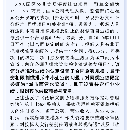
XXX园区公共管网深度排查项目，预算金额为
157.1585万元，由A公司代理采购。监管部门在检
索公开发布的该项目招标文件时，发现招标文件评
分标准“同类项目相关业绩”项，设置为：“投标人具
有达到本项目招标规模及以上的类似项目业绩的，
每提供一个合同得0.5分，最高1分。自2019年1月1
日至今（以合同签定时间为准），投标人具有非开
挖点状修复业绩的，提供一个合同，得0.5分。同类
项目的界定：项目涉及管道类型必须为城市雨污水
管道，内容必须为排水管道检测清淤修复项目”，
该
评分标准对业绩的认定设置了合同金额规模，属于
变相限制或排斥中小企业的问题；对同类业绩限定
必须为
“城市雨污水管道”，属于设置特定行业业
绩，限制其他供应商参与竞争
。
上述违反了《政府采购货物和服务招标投标管理
办法》第十七条“采购人、采购代理机构不得将投标
人的注册资本、资产总额、营业收入、从业人员、
利润、纳税额等规模条件作为资格要求或者评审因
素，对投标人实行差别待遇或者歧视待遇”以及《政