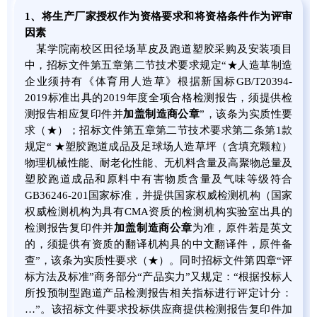
1
、
将生产厂家授权作为资格要求和将资格条件作为评审
因素
某学院南校区田径场草皮及跑道塑胶采购及安装项目
中，招标文件第五章第二节技术要求规定“★人造草制造
企业须持有《体育用人造草》根据新国标GB/T20394-
2019标准出具的2019年度全项合格检测报告，须提供检
测报告相应复印件并
加盖制造商公章
”，该条为实质性要
求（★）；招标文件第五章第二节技术要求第二条第1款
规定“ ★塑胶跑道成品及足球场人造草坪（含填充颗粒）
物理机械性能、耐老化性能、无机料含量及高聚物总量及
塑胶跑道成品和原料中有害物质含量及气味等级符合
GB36246-201国家标准，并提供国家权威检测机构（国家
权威检测机构为具有CMA资质的检测机构实验室出具的
检测报告复印件并
加盖制造商公章
为准，原件若是英文
的，须提供有资质的翻译机构具的中文翻译件，原件备
查”，该条为实质性要求（★）。同时招标文件第四章“评
标方法及标准”商务部分“产品实力”又规定：“根据投标人
所投预制型跑道产品检测报告相关指标进行评定计分：
…”。该招标文件要求投标供应商提供检测报告复印件加