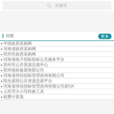
关键词
律规
章文
省级
市级
行专
专栏
专题
重难
公告
学习
案例
资料
问答
更多
中国政府采购网
河南省政府采购网
郑州市政府采购网
河南省电子招标投标公共服务平台
郑州市公共资源交易中心
郑州地铁集团有限公司
河南省伟信招标管理咨询有限公司
阳光易招公共资源交易平台
河南省伟信招标管理咨询有限公司新OA
人民币大小写转换工具
税费计算器