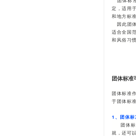
团体标准
定，适用
和地方标
因此团体
适合全国
和风俗习
团体标准
团体标准
于团体标
1、团体标
团体标准
就，还可