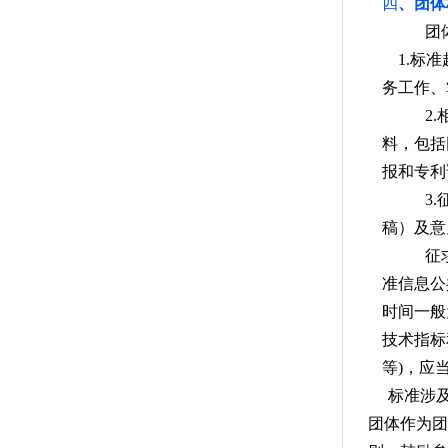
四
、团体
团
1.
标准
务工作、
2.
料，包括
报和专利
3.
稿）及意
征
准信息公
时间一般
技术指标
等)，应
标准涉
团体作为团