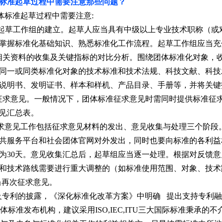
标准起草过程中需要注意那些问题？
体标准起草过程中需要注意:
起草工作组的建立。起草人应当具有中级以上专业技术职称（或
掌握标准化基础知识、熟悉标准化工作流程。起草工作组应当充
相关资料的收集及关键指标的对比分析。围绕团体标准化对象，
同一或同类标准化对象的技术标准和技术法规、科技文献、科技
说明书、发明证书、样本和样机、产品目录、手册等，并将关键
征求意见。一般情况下，团体标准征求意见时需同时提供标准征
见汇总表。
求意见工作包括征求意见材料的发出、意见收集与处理三个阶段
共服务平台和社会团体官网对外发出，同时也要向标准的各利益
为30天。意见收集汇总后，起草组应当逐一处理。根据对反馈
和技术路线需要进行重大调整的（如标准使用范围、对象、技术
当再次征求意见。
及专利的披露，《深化标准化改革方案》中明确 提出支持专利
体标准发布机构，建议采用ISO,IEC,ITU三大国际标准秉承