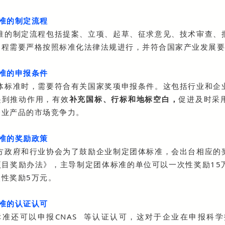
准的制定流程
的制定流程包括提案、立项、起草、征求意见、技术审查、
过程需要严格按照标准化法律法规进行，并符合国家产业发展要
准的申报条件
标准时，需要符合有关国家奖项申报条件。这包括行业和企
起到推动作用，有效
补充国标、行标和地标空白，
促进及时采
企业产品的市场竞争力。
准的奖励政策
政府和行业协会为了鼓励企业制定团体标准，会出台相应的
项目奖励办法》，主导制定团体标准的单位可以一次性奖励15
性奖励5万元。
准的认证认可
准还可以申报
CNAS
等认证认可，这对于企业在申报科学