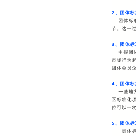
2、团体标
团体标准
节。这一
3、团体标
申报团体
市场行为
团体会员
4、团体标
一些地方
区标准化
位可以一次
5、团体标
团体标