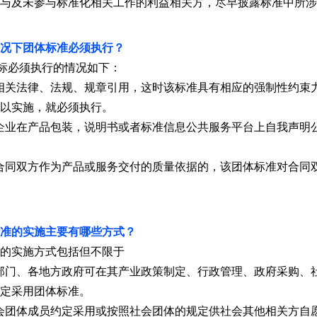
与及未参与标准化相关工作的利益相关方，尽早披露标准中所涉
况下团体标准必须执行？
标必须执行的情况如下：
相关法律、法规、规章引用，这时该标准具有相应的强制性约束
以实施，就必须执行。
企业在产品包装，说明书或者标准信息公共服务平台上自我声明
合同双方作为产品或服务交付的质量依据的，该团体标准对合同
准的实施主要有哪些方式？
的实施方式包括但不限于
部门、各地方政府可在其产业政策制定、行政管理、政府采购、
定采用团体标准。
会团体成员约定采用或按照社会团体的规定供社会其他相关方自