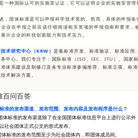
认证是一种国际认可的实验室认证，它可以证明企业的实验室管
，团体标准是可以申报科学技术奖的。然而，具体的申报条
。企业在申报之前应该仔细阅读相关奖项的申报指南和要求，
分展示企业的科技创新能力和技术实力。
技术研究中心（KRW）
是集标准开发、标准验证、标准应用
务中心。我们专注于：国际标准（ISO、IEC、ITU）、国家
标准体系建设及制修订及各专业标准参编推荐、标准立项、标准
化技术解决方案。
准百问百答
标准的发布渠道、发布范围、发布内容及发布程序是什么？
团体标准的发布渠道除了在全国团体标准信息平台上进行公示外
以社会团体正式公文的形式发布。
团体标准的发布范围至少为社会团体内，即团体成员间。