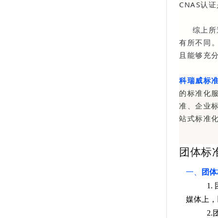
CNAS
综上所述
有所不同
且能够充
科瑞威标准
的标准化服
准、企业
站式标准
团体标
一、
团体
1.
媒体上，
2.