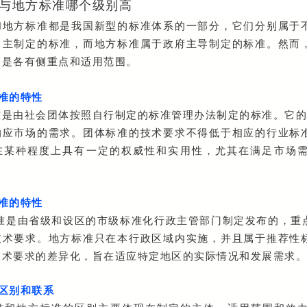
与
地方标准哪个级别高
和地方标准都是我国新型的标准体系的一部分，它们分别属于
自主制定的标准，而地方标准属于政府主导制定的标准。然而
而是各有侧重点和适用范围。
准的特性
是由社会团体按照自行制定的标准管理办法制定的标准。它的制
响应市场的需求。团体标准的技术要求不得低于相应的行业标
在某种程度上具有一定的权威性和实用性，尤其在满足市场
准的特性
是由省级和设区的市级标准化行政主管部门制定发布的，重
技术要求。地方标准只在本行政区域内实施，并且属于推荐性
技术要求的差异化，旨在适应特定地区的实际情况和发展需求。
区别和联系