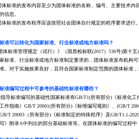
团体标准的发布内容至少为团体标准的名称、编号、主要技术内
的信息。
团体标准的发布程序应该按照社会团体自行规定的程序要求进行
标准可以转化为国家标准、行业标准或地方标准吗？
团体标准管理规定（试行）》（国质检标联(2017）536号)第
家标准、行业标准或地方标准制定要求的，团体标准发布机构可
准。对于实施效果良好，且符合国家标准制定范围的团体标准，
标准编写过程中可参考的基础性标准有哪些？
指导标准编写的基础性国家标准有GB/T1(所有部分)《标准化工作导则
作指南》GB/T 20001(所有部分)《标维编写规则》、(GB/T 2
B/T 20003（所有部分)《标准制定的特殊程序》及GB/T1.1-2
写》附录A中列出的部分基础标准等。在团体标准的编写过程中