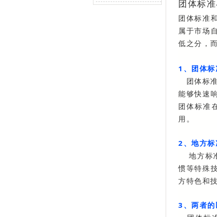
团体标准
团体标准
属于市场
低之分，
1、团体标
团体标准
能够快速
团体标准
用。
2、
地方标
地方标准
惯等特殊
方特色和
3、两者的