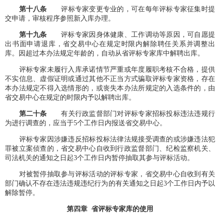
第
十八
条
评标专家变更专业的，可在每年评标专家征集时提
交申请，审核程序参照新入库办理。
第十九条
评标专家因身体健康、工作调动等原因，可自愿提
出书面申请退库，省交易中心在规定时限内解除聘任关系并调整出
库。因超过本办法规定年龄的，自动从省评标专家库中解聘出库。
评标专家未履行入库承诺情节严重或年度履职考核不合格，提供
不实信息、虚假证明或通过其他不正当方式骗取评标专家资格，存在
本办法规定不得入选情形的，或丧失本办法所规定的入选条件的，由
省交易中心在规定的时限内予以解聘出库。
第
二十
条
有关行政监督部门对评标专家招标投标违法违规行
为进行调查的，应当于5个工作日内报送省交易中心。
评标专家因涉嫌违反招标投标法律法规接受调查的或涉嫌违法犯
罪被立案侦查的，省交易中心自收到行政监督部门、纪检监察机关、
司法机关的通知之日起3个工作日内暂停抽取其参与评标活动。
对被暂停抽取参与评标活动的评标专家，省交易中心自收到有关
部门确认不存在违法违规违纪行为的有关通知之日起3个工作日内予以
解除暂停。
第四章 省评标专家库的使用