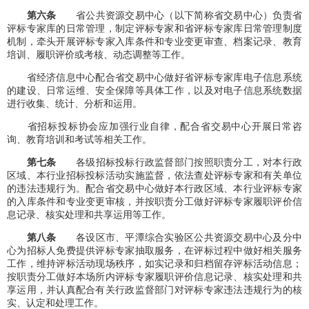
第六条
省公共资源交易中心（以下简称省交易中心）负责省
评标专家库的日常管理，制定评标专家和省评标专家库日常管理制度
机制，牵头开展评标专家入库条件和专业变更审查、档案记录、教育
培训、履职评价或考核、动态调整等工作。
省经济信息中心配合省交易中心做好省评标专家库电子信息系统
的建设、日常运维、安全保障等具体工作，以及对电子信息系统数据
进行收集、统计、分析和运用。
省招标投标协会应加强行业自律，配合省交易中心开展日常咨
询、教育培训和考试等相关工作。
第七条
各级招标投标行政监督部门按照职责分工，对本行政
区域、本行业招标投标活动实施监督，依法查处评标专家和有关单位
的违法违规行为。配合省交易中心做好本行政区域、本行业评标专家
的入库条件和专业变更审核，并按职责分工做好评标专家履职评价信
息记录、核实处理和共享运用等工作。
第八条
各设区市、平潭综合实验区公共资源交易中心及分中
心为招标人免费提供评标专家抽取服务，在评标过程中做好相关服务
工作，维持评标活动现场秩序，如实记录和归档留存评标活动信息；
按职责分工做好本场所内评标专家履职评价信息记录、核实处理和共
享运用，并认真配合有关行政监督部门对评标专家违法违规行为的核
实、认定和处理工作。