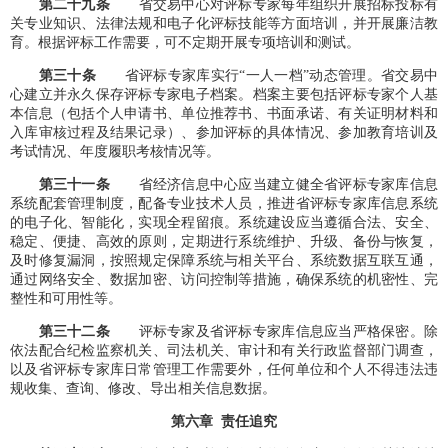
第
二十九
条
省交易中心对评标专家每年组织开展招标投标有
关专业知识、法律法规和电子化评标技能等方面培训，并开展廉洁教
育。根据评标工作需要，可不定期开展专项培训和测试。
第
三十
条
省评标专家库实行“一人一档”动态管理。省交易中
心建立并永久保存评标专家电子档案。档案主要包括评标专家个人基
本信息（包括个人申请书、单位推荐书、书面承诺、有关证明材料和
入库审核过程及结果记录）、参加评标的具体情况、参加教育培训及
考试情况、年度履职考核情况等。
第
三十一
条
省经济信息中心应当建立健全省评标专家库信息
系统配套管理制度，配备专业技术人员，推进省评标专家库信息系统
的电子化、智能化，实现全程留痕。系统建设应当遵循合法、安全、
稳定、便捷、高效的原则，定期进行系统维护、升级、备份与恢复，
及时修复漏洞，按照规定保障系统与相关平台、系统数据互联互通，
通过网络安全、数据加密、访问控制等措施，确保系统的机密性、完
整性和可用性等。
第
三
十
二
条
评标专家及省评标专家库信息应当严格保密。除
依法配合纪检监察机关、司法机关、审计和有关行政监督部门调查，
以及省评标专家库日常管理工作需要外，任何单位和个人不得违法违
规收集、查询、修改、导出相关信息数据。
第六章 责任追究