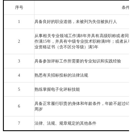
序号
条件
1
具备良好的职业道德，未被列为失信被执行人
从事相关专业领域工作满8年并具有高级职称或者同
2
作满15年，并具有中级专业技术职称满8年；或者从
业资格证书（含不区分等级）满5年
3
具备参加评标工作所需要的专业知识和实践经验
4
熟悉有关招标投标的法律法规
5
熟练掌握电子化评标技能
具备正常履行职责的身体和年龄条件，年龄不超过65
6
周岁
7
法律、法规、规章规定的其他条件