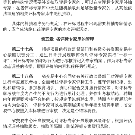
等其他特殊情况需要补充抽取评标专家的，可以在省评标专家库补抽
专家；在省评标专家库中无法随机抽取到足够数量专家的，从其他依
法组建的相关评标专家库中随机抽取。
具体的补抽程序另行规定，在评标过程中出现需要补抽专家情形
的，应当依法终止该评标专家的本次评标活动。
第五章 省评标专家库的管理
第
二
十
七
条
招标项目的行政监督部门和各级公共资源交易中
心按照职责分工，通过日常开展履职评价对评标专家实行“一标一
评”，对评标专家的评标行为进行考核并记入专家档案，作为评标专家
动态调整的依据。履职评价的内容和程序另行规定。
第
二
十
八
条
省交易中心会同省有关行政监督部门对评标专家
进行年度履职考核，全面考核评标专家评标工作、遵守评标纪律、出
勤和请销假、参加教育培训、协助和配合义务履行情况等，对评标专
家考核年度内产生的不良行为进行累计处理，并作出考核结论。聘期
内年度履职考核不合格的，按规定予以解聘出库。聘期内年度履职考
核均为合格的，评标专家可以在聘期届满前半年提出续聘申请，省交
易中心按照入库标准进行审核，决定是否继续聘任。
省交易中心应当按规定对评标专家开展履职风险评估，根据评估
情况调整抽取频次、抽取间隔期，防范评标专家履职风险。