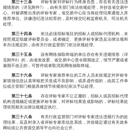
第
三十三
条
评标专家对评标行为终身负责，存在有关违法违
规情形的（详见附件7），由有关部门依法依规处理，并抄送省交易中
心。对被调整出库的评标专家，省交易中心应当将处理结果通报入库
推荐单位。涉嫌违纪违法犯罪的，及时移交纪检监察机关、司法机关
处理。
第
三十四
条
依法必须招标项目的招标人或招标代理机构，未
按照规定组建评标委员会，或者确定、更换评标专家违反法律法规和
本办法规定的，由有关行政监督部门依法依规处理。
第
三十五
条
设有网络抽取终端的单位存在有关违规情形（详
见附件8）的，由省发改委、省交易中心责令限期改正，情节严重或者
逾期不改正的，可暂停或者取消其网络抽取终端。
第
三十六
条
评标专家推荐单位的工作人员未按规定对评标专
家填报信息认真审核把关造成不良影响，或弄虚作假的，由其工作单
位或主管部门根据具体情节依规依纪依法予以处理。
第
三十七
条
存在评标专家不公正履职，招标人或其招标代理
机构违规确定或更换评标专家，对评标结果造成影响的，评标结果处
理依照相关法律法规规定执行。
第
三十八
条
有关行政监督部门对评标专家违法违规行为的处
理结果，应及时录入省评标专家库信息系统，并按规定通过有关政务
网站或公共资源交易等平台向社会公开。