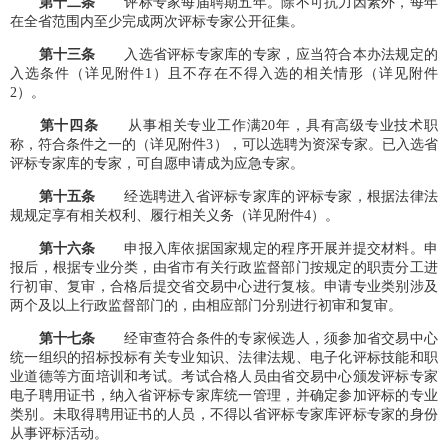
第十
二
条
评标专家每届聘期五年。除不可抗力因素外，每年
在全省范围内至少完成两次评标专家公开征集。
第十
三
条
入选省评标专家库的专家，应当符合本办法规定的
入选条件（详见附件1）且不存在不得入选的相关情形（详见附件
2）。
第十
四
条
从事相关专业工作满20年，具有高级专业技术职
称，符合条件之一的（详见附件3），可以选聘为资深专家。已入选省
评标专家库的专家，可自愿申请成为应急专家。
第十
五
条
经选聘进入省评标专家库的评标专家，根据法律法
规规定享有相关权利、履行相关义务（详见附件4）。
第十
六
条
申报入库依据国家规定的程序开展并提交材料。申
报后，根据专业分类，由省市有关行政监督部门按规定的职责分工进
行初审、复审，合格后提交省交易中心进行复核。申请专业类别涉及
两个及以上行政监督部门的，由相应部门分别进行初审和复审。
第十
七
条
经审查符合条件的专家候选人，须参加省交易中心
统一组织的招标投标有关专业知识、法律法规、电子化评标技能和职
业道德等方面培训和考试。考试合格人员由省交易中心颁发评标专家
电子聘用证书，纳入省评标专家库统一管理，并确定参加评标的专业
类别。未取得聘用证书的人员，不得以省评标专家库评标专家的身份
从事评标活动。