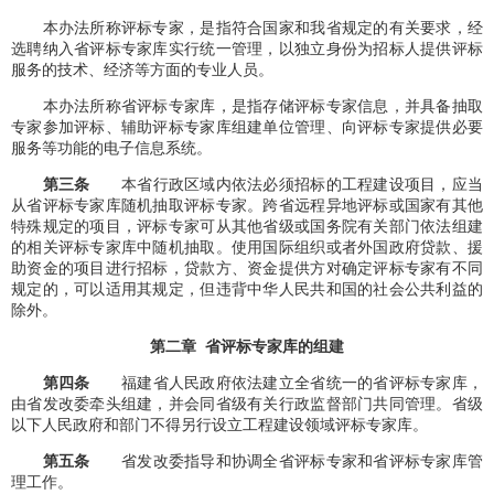
本办法所称评标专家，是指符合国家和我省规定的有关要求，经
选聘纳入省评标专家库实行统一管理，以独立身份为招标人提供评标
服务的技术、经济等方面的专业人员。
本办法所称省评标专家库，是指存储评标专家信息，并具备抽取
专家参加评标、辅助评标专家库组建单位管理、向评标专家提供必要
服务等功能的电子信息系统。
第三条
本省行政区域内依法必须招标的工程建设项目，应当
从省评标专家库随机抽取评标专家。跨省远程异地评标或国家有其他
特殊规定的项目，评标专家可从其他省级或国务院有关部门依法组建
的相关评标专家库中随机抽取。使用国际组织或者外国政府贷款、援
助资金的项目进行招标，贷款方、资金提供方对确定评标专家有不同
规定的，可以适用其规定，但违背中华人民共和国的社会公共利益的
除外。
第二章 省评标专家库的组建
第四条
福建省人民政府依法建立全省统一的省评标专家库，
由省发改委牵头组建，并会同省级有关行政监督部门共同管理。省级
以下人民政府和部门不得另行设立工程建设领域评标专家库。
第五条
省发改委指导和协调全省评标专家和省评标专家库管
理工作。