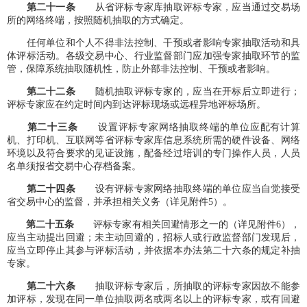
第
二十一
条
从省评标专家库抽取评标专家，应当通过交易场
所的网络终端，按照随机抽取的方式确定。
任何单位和个人不得非法控制、干预或者影响专家抽取活动和具
体评标活动。各级交易中心、行业监督部门应加强专家抽取环节的监
管，保障系统抽取随机性，防止外部非法控制、干预或者影响。
第
二十二
条
随机抽取评标专家的，应当在开标后立即进行；
评标专家应在约定时间内到达评标现场或远程异地评标场所。
第
二十三
条
设置评标专家网络抽取终端的单位应配有计算
机、打印机、互联网等省评标专家库信息系统所需的硬件设备、网络
环境以及符合要求的见证设施，配备经过培训的专门操作人员，人员
名单须报省交易中心存档备案。
第
二
十
四
条
设有评标专家网络抽取终端的单位应当自觉接受
省交易中心的监督，并承担相关义务（详见附件5）。
第
二
十
五
条
评标专家有相关回避情形之一的（详见附件6），
应当主动提出回避；未主动回避的，招标人或行政监督部门发现后，
应当立即停止其参与评标活动，并依据本办法第二十六条的规定补抽
专家。
第
二
十
六
条
抽取评标专家后，所抽取的评标专家因故不能参
加评标，发现在同一单位抽取两名或两名以上的评标专家，或有回避