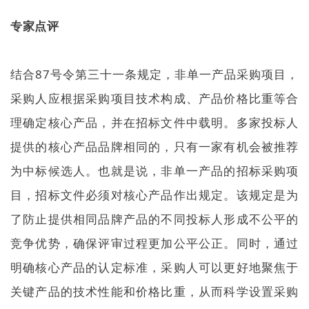
专家点评
结合87号令第三十一条规定，非单一产品采购项目，
采购人应根据采购项目技术构成、产品价格比重等合
理确定核心产品，并在招标文件中载明。多家投标人
提供的核心产品品牌相同的，只有一家有机会被推荐
为中标候选人。也就是说，非单一产品的招标采购项
目，招标文件必须对核心产品作出规定。该规定是为
了防止提供相同品牌产品的不同投标人形成不公平的
竞争优势，确保评审过程更加公平公正。同时，通过
明确核心产品的认定标准，采购人可以更好地聚焦于
关键产品的技术性能和价格比重，从而科学设置采购