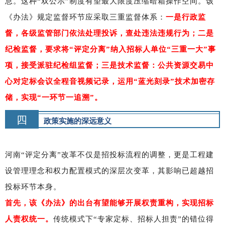
息。这种“双公示”制度有望最大限度压缩暗箱操作空间。该
《办法》规定监督环节应采取
三重监督体系
：
一是行政监
督，各级监管部门依法处理投诉，查处违法违规行为；二是
纪检监督，要求将“评定分离”纳入招标人单位“三重一大”事
项，接受派驻纪检组监督；三是技术监督：公共资源交易中
心对定标会议全程音视频记录，运用“蓝光刻录”技术加密存
储，实现“一环节一追溯”。
四
政策实施的深远意义
河南“评定分离”改革不仅是招投标流程的调整，更是工程建
设管理理念和权力配置模式的深层次变革，其影响已超越招
投标环节本身。
首先，该《办法》的出台有望能够开展权责重构，实现招标
人
责权统一
。
传统模式下“专家定标、招标人担责”的错位得