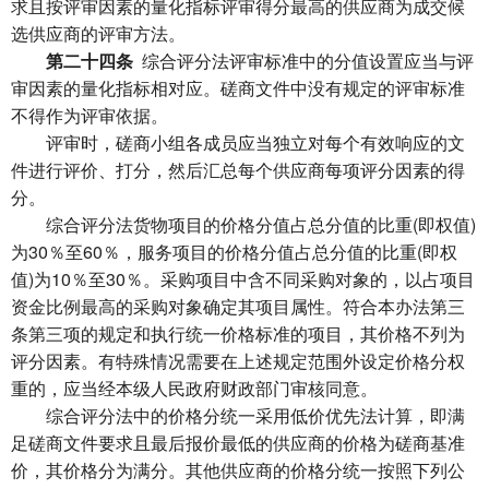
求且按评审因素的量化指标评审得分最高的供应商为成交候
选供应商的评审方法。
第二十四条
综合评分法评审标准中的分值设置应当与评
审因素的量化指标相对应。磋商文件中没有规定的评审标准
不得作为评审依据。
评审时，磋商小组各成员应当独立对每个有效响应的文
件进行评价、打分，然后汇总每个供应商每项评分因素的得
分。
综合评分法货物项目的价格分值占总分值的比重(即权值)
为30％至60％，服务项目的价格分值占总分值的比重(即权
值)为10％至30％。采购项目中含不同采购对象的，以占项目
资金比例最高的采购对象确定其项目属性。符合本办法第三
条第三项的规定和执行统一价格标准的项目，其价格不列为
评分因素。有特殊情况需要在上述规定范围外设定价格分权
重的，应当经本级人民政府财政部门审核同意。
综合评分法中的价格分统一采用低价优先法计算，即满
足磋商文件要求且最后报价最低的供应商的价格为磋商基准
价，其价格分为满分。其他供应商的价格分统一按照下列公