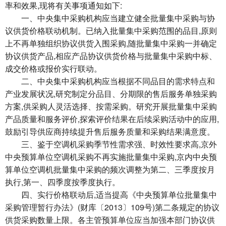
率和效果,现将有关事项通知如下:
一、中央集中采购机构应当建立健全批量集中采购与协
议供货价格联动机制。已纳入批量集中采购范围的品目,原则
上不再单独组织协议供货入围采购,随批量集中采购一并确定
协议供货产品,相应产品协议供货价格与批量集中采购中标、
成交价格或报价实行联动。
二、中央集中采购机构应当根据不同品目的需求特点和
产业发展状况,研究制定分品目、分期限的售后服务单独采购
方案,供采购人灵活选择、按需采购。研究开展批量集中采购
产品质量和服务评价,探索评价结果在后续采购活动中的应用,
鼓励引导供应商持续提升售后服务质量和采购结果满意度。
三、鉴于空调机采购季节性需求强、时效性要求高,京外
中央预算单位空调机采购不再实施批量集中采购,京内中央预
算单位空调机批量集中采购的频次调整为第二、三季度按月
执行,第一、四季度按季度执行。
四、实行价格联动后,适当提高《中央预算单位批量集中
采购管理暂行办法》(财库〔2013〕109号)第二条规定的协议
供货采购数量上限。各主管预算单位应当加强本部门协议供