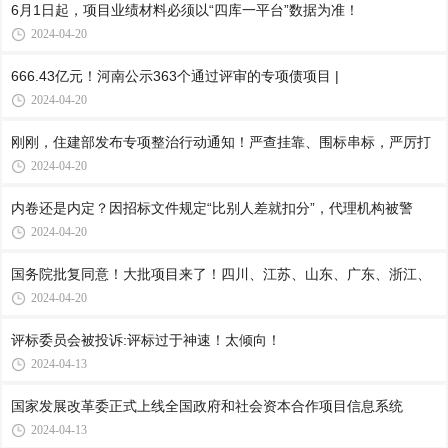
6月1日起，项目业绩材料必须以“四库一平台”数据为准！
2024-04-20
666.43亿元！河南公示363个通过评审的专项债项目 |
2024-04-20
刚刚，住建部发布专项整治行动通知！严查挂靠、围标串标，严厉打
2024-04-20
内卷还是内定？因招标文件规定“比别人差就扣分”，代理机构被警
2024-04-20
国务院批复同意！大批项目来了！四川、江苏、山东、广东、浙江、
2024-04-20
评标委员会被投诉:评标过于神速！太倾向！
2024-04-13
国家发展改革委正式上线全国政府和社会资本合作项目信息系统
2024-04-13