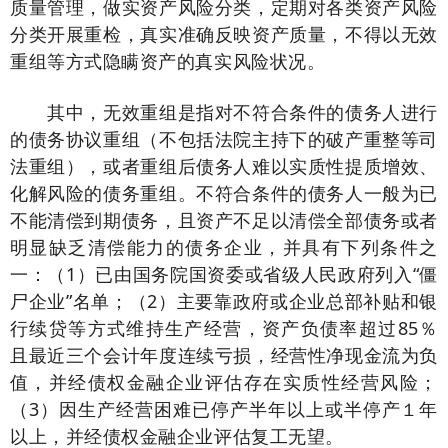
质量管理，做实资产风险分类，定期对各类资产风险
分类开展重检，真实准确反映资产质量，不得以无效
重组等方式隐瞒资产的真实风险状况。
其中，无效重组是指对不符合条件的债务人进行
的债务协议重组（不包括法院主持下的破产重整等司
法重组），或者重组后债务人难以实质性提质增效、
化解风险的债务重组。不符合条件的债务人一般为已
不能清偿到期债务，且资产不足以清偿全部债务或者
明显缺乏清偿能力的债务企业，并具有下列条件之
一：（1）已由国务院国资委或省级人民政府列入“僵
尸企业”名单；（2）主要靠政府或企业总部补贴和银
行续贷等方式维持生产经营，资产负债率超过85％
且最近三个会计年度连续亏损，经营性净现金流为负
值，并经债权金融企业评估存在实质性经营风险；
（3）因生产经营困难已停产半年以上或半停产１年
以上，并经债权金融企业评估复工无望。