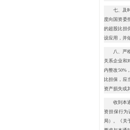
七、及
度向国资委
的超股比担
设应用，并
八、严
关系企业和
内整改50
比担保，应
资产损失或
收到本
资担保行为
局）。《关