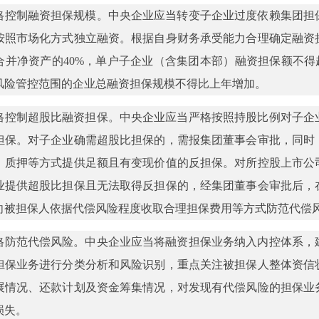
格控制融资担保规模。中央企业应当转变子企业过度依赖集团担
按照市场化方式独立融资。根据自身财务承受能力合理确定融资
合并净资产的40%，单户子企业（含集团本部）融资担保额不得
风险管控范围的企业总融资担保规模不得比上年增加。
格控制超股比融资担保。中央企业应当严格按照持股比例对子企
担保。对子企业确需超股比担保的，需报集团董事会审批，同时
、质押等方式提供足额且有变现价值的反担保。对所控股上市公
业提供超股比担保且无法取得反担保的，经集团董事会审批后，
向被担保人依据代偿风险程度收取合理担保费用等方式防范代偿
格防范代偿风险。中央企业应当将融资担保业务纳入内控体系，
担保业务进行分类分析和风险识别，重点关注被担保人整体资信
展情况、还款计划及资金筹集情况，对发现有代偿风险的担保业
损失。