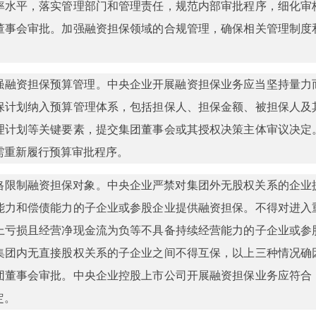
率水平，落实管理部门和管理责任，规范内部审批程序，细化审
董事会审批。加强融资担保领域的合规管理，确保相关管理制度
强融资担保预算管理。中央企业开展融资担保业务应当坚持量力
保计划纳入预算管理体系，包括担保人、担保金额、被担保人及
理计划等关键要素，提交集团董事会或其授权决策主体审议决定
需重新履行预算审批程序。
格限制融资担保对象。中央企业严禁对集团外无股权关系的企业
能力和偿债能力的子企业或参股企业提供融资担保。不得对进入
上亏损且经营净现金流为负等不具备持续经营能力的子企业或参
集团内无直接股权关系的子企业之间不得互保，以上三种情况确
团董事会审批。中央企业控股上市公司开展融资担保业务应符合
定。