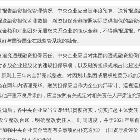
时报告融资担保管理情况。中央企业应当随年度预算、决算报送
报送融资担保监测数据，融资担保余额按照实际提供担保的融资
保金额和对集团外无股权关系企业的担保金额，不得瞒报漏报。
做好与国资国企在线监管系统的融合。
格追究违规融资担保责任。中央企业应当对集团内违规融资担保
对参股企业超股比的违规担保事项，以及融资担保规模占比超过
%，原则上三年内全部完成整改。对因划出集团或股权处置形成的
当在两年内清理完毕。融资担保应当作为企业内部审计、巡视巡
其他严重不良后果的，应当按照有关规定对相关责任人严肃追究
通知后，各中央企业应当立即组织贯彻落实，切实扛起主体责任
设立整改台账，明确整改责任人、时间进度，并于2021年底
于加强中央企业资金管理有关事项的补充通知》（国资厅发评价〔2