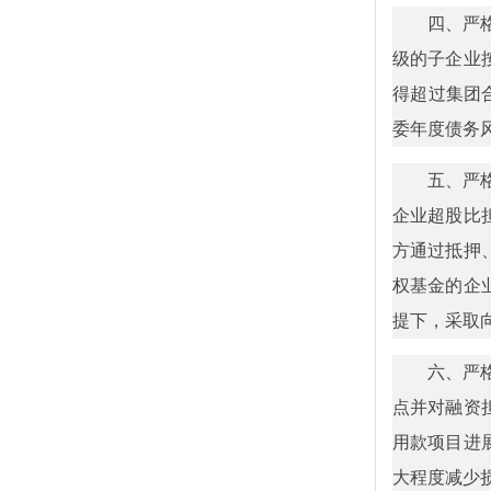
四、严
级的子企业
得超过集团
委年度债务
五、严
企业超股比
方通过抵押
权基金的企
提下，采取
六、严
点并对融资
用款项目进
大程度减少