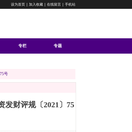
设为首页
|
加入收藏
|
在线留言
|
手机站
专栏
专题
问答
75号
财评规〔2021〕75