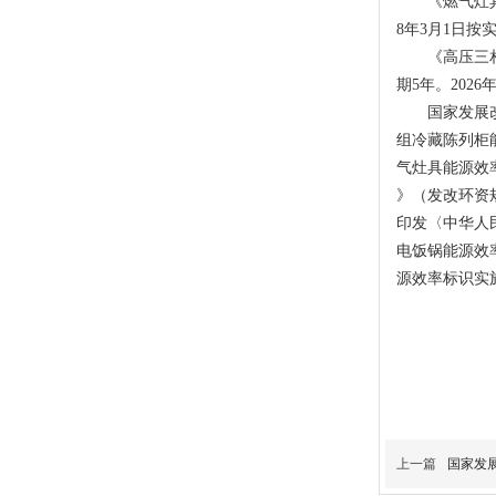
《燃气灶具能源
8年3月1日按
《高压三相笼
期5年。202
国家发展改革
组冷藏陈列柜
气灶具能源效
》（发改环资
印发〈中华人
电饭锅能源效
源效率标识实
上一篇
国家发