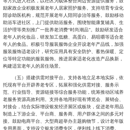
等方式进入社区，以社区为载体整合周边资源提供服务，鼓
励家政企业积极发展老年人居家照护服务。支持培育专业化
陪诊助医机构，规范开展老年人陪同诊治等服务。鼓励移动
助浴车进社区，上门提供助浴服务。围绕智能康复辅具、生
活护理等类别推广一批养老消费“时尚潮品”。鼓励研发适合
老年人的化妆品，研发加工低糖、高蛋白、易咀嚼等适合老
年人的食品。积极引导服装服饰企业开设老年产品线，加强
服装服饰适老设计，研究应用具有安全防护、蓄热保暖、定
位等特定功能的服装服饰。推进居家适老化改造产品换新，
构建适宜老年人的居住场景。
（五）搭建供需对接平台。支持各地立足本地实际，依
托现有平台开辟养老专区，拓展和强化供需对接、服务示
范、行业指导、资源链接等综合服务功能，统筹推动区域养
老服务资源高效利用。支持各地用好现有博览会、展销会、
对接会，结合实际增设银发经济展区或板块，促进老年用品
制造上下游企业、平台商、服务商、用户群体之间的多元对
接。鼓励电商平台、大型商超举办主题购物节，设计老年版
专用界面，支持设立银发消费专区，便利线上线下消费。