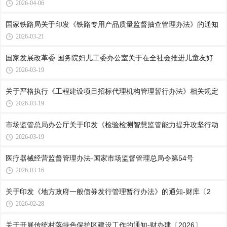
2026-04-06
国家铁路局关于印发《铁路专用产品质量监督抽查管理办法》的通知
2026-03-21
国家发展改革委 国务院妇儿工委办公室关于在全社会推进儿童友好
2026-03-19
关于严格执行《工程建设项目招标代理机构管理暂行办法》相关规定
2026-03-19
市场监管总局办公厅关于印发《检验检测智慧监管能力提升攻坚行动
2026-03-19
医疗器械经营监督管理办法-国家市场监督管理总局令第54号
2026-03-16
关于印发《地方政府一般债券发行管理暂行办法》的通知-财库〔2
2026-02-28
关于开展传统村落特色保护区建设工作的通知-财办建〔2026〕