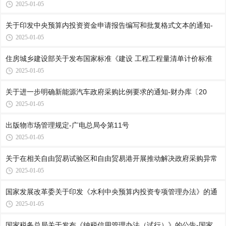
2025-01-05
关于印发中央预算内投资资金申请报告编写和批复格式文本的通知-
2025-01-05
住房城乡建设部关于发布国家标准《建设 工程工程量清单计价标准
2025-01-05
关于进一步明确新能源汽车政府采购比例要求的通知-财办库〔20
2025-01-05
出版物市场管理规定-广电总局令第11号
2025-01-05
关于在相关自由贸易试验区和自由贸易港开展推动解决政府采购异常
2025-01-05
国家发展改革委关于印发《水利中央预算内投资专项管理办法》的通
2025-01-05
国家税务总局关于发布《纳税信用管理办法（试行）》的公告-国家