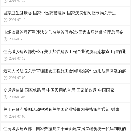
2026-07-19
国家卫生健康委 国家中医药管理局 国家疾病预防控制局关于进一
2026-07-19
市场监督管理严重违法失信名单管理办法-国家市场监督管理总局令
2026-07-19
住房城乡建设部办公厅关于加强建设工程企业资质动态核查工作的通
2026-07-12
最高人民法院关于审理建设工程施工合同纠纷案件适用法律问题的解
2026-07-05
交通运输部 国家铁路局 中国民用航空局 国家邮政局 中国国家
2026-07-05
关于在政府采购活动中对有关美国企业采取相关措施的通知-财库〔
2026-07-05
住房城乡建设部 国家数据局关于全面建立房屋建筑统一代码制度的