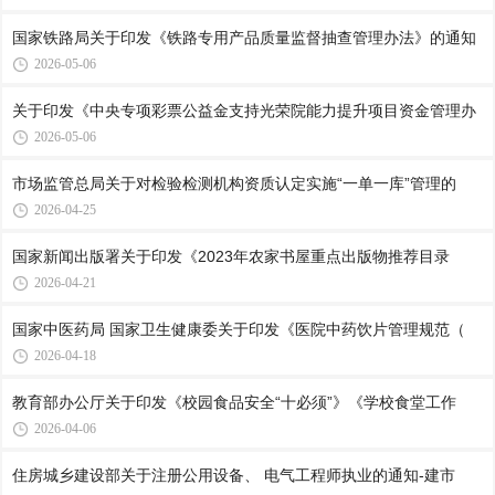
国家铁路局关于印发《铁路专用产品质量监督抽查管理办法》的通知
2026-05-06
关于印发《中央专项彩票公益金支持光荣院能力提升项目资金管理办
2026-05-06
市场监管总局关于对检验检测机构资质认定实施“一单一库”管理的
2026-04-25
国家新闻出版署关于印发《2023年农家书屋重点出版物推荐目录
2026-04-21
国家中医药局 国家卫生健康委关于印发《医院中药饮片管理规范（
2026-04-18
教育部办公厅关于印发《校园食品安全“十必须”》《学校食堂工作
2026-04-06
住房城乡建设部关于注册公用设备、 电气工程师执业的通知-建市