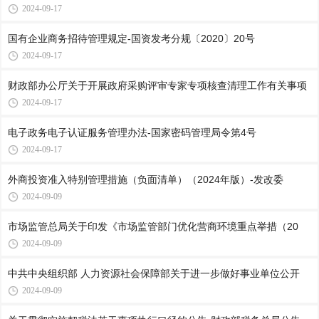
2024-09-17
国有企业商务招待管理规定-国资发考分规〔2020〕20号
2024-09-17
财政部办公厅关于开展政府采购评审专家专项核查清理工作有关事项
2024-09-17
电子政务电子认证服务管理办法-国家密码管理局令第4号
2024-09-17
外商投资准入特别管理措施（负面清单）（2024年版）-发改委
2024-09-09
市场监管总局关于印发《市场监管部门优化营商环境重点举措（20
2024-09-09
中共中央组织部 人力资源社会保障部关于进一步做好事业单位公开
2024-09-09