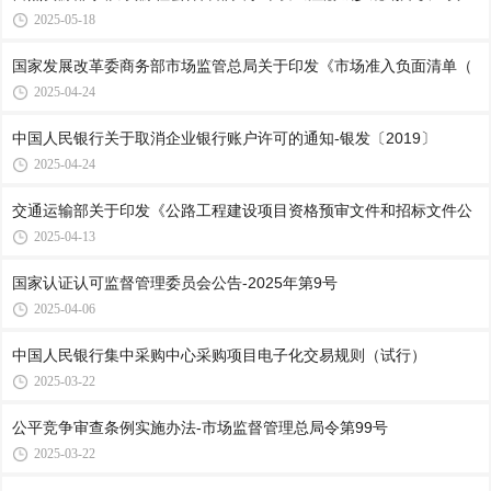
2025-05-18
国家发展改革委商务部市场监管总局关于印发《市场准入负面清单（
2025-04-24
中国人民银行关于取消企业银行账户许可的通知-银发〔2019〕
2025-04-24
交通运输部关于印发《公路工程建设项目资格预审文件和招标文件公
2025-04-13
国家认证认可监督管理委员会公告-2025年第9号
2025-04-06
中国人民银行集中采购中心采购项目电子化交易规则（试行）
2025-03-22
公平竞争审查条例实施办法-市场监督管理总局令第99号
2025-03-22