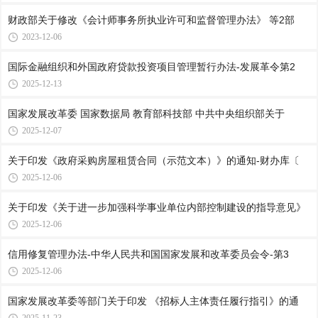
财政部关于修改《会计师事务所执业许可和监督管理办法》 等2部
2023-12-06
国际金融组织和外国政府贷款投资项目管理暂行办法-发展革令第2
2025-12-13
国家发展改革委 国家数据局 教育部科技部 中共中央组织部关于
2025-12-07
关于印发《政府采购房屋租赁合同（示范文本）》的通知-财办库〔
2025-12-06
关于印发《关于进一步加强科学事业单位内部控制建设的指导意见》
2025-12-06
信用修复管理办法-中华人民共和国国家发展和改革委员会令-第3
2025-12-06
国家发展改革委等部门关于印发 《招标人主体责任履行指引》的通