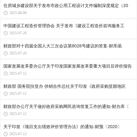
住房城乡建设部关于发布市政公用工程设计文件编制深度规定（20
2025-08-08
中国建设工程造价管理协会 关于发布《建设工程造价咨询服务工
2025-07-26
财政部对十四届全国人大三次会议第8028号建议的答复-财库函
2025-07-26
国家发展改革委办公厅关于印发国家发展改革委重大项目后评价报告
2025-07-12
财政部 国务院扶贫办 供销合作总社关于印发《政府采购贫困地区
2025-07-12
财政部办公厅关于做好政府采购网民咨询答复工作的通知-财办库〔
2025-07-12
关于印发《项目支出绩效评价管理办法》的通知-财预〔2020〕
2025-07-12