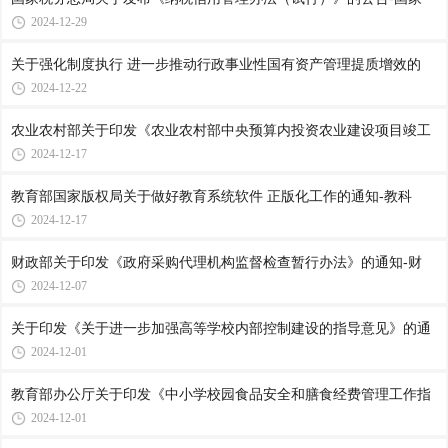
2024-12-29
关于强化制度执行 进一步推动行政事业性国有资产管理提质增效的
2024-12-22
农业农村部关于印发《农业农村部中央预算内投资农业建设项目竣工
2024-12-17
教育部国家版权局关于做好教育系统软件 正版化工作的通知-教科
2024-12-17
财政部关于印发《政府采购代理机构监督检查暂行办法》的通知-财
2024-12-07
关于印发《关于进一步加强高等学校内部控制建设的指导意见》的通
2024-12-01
教育部办公厅关于印发《中小学校园食品安全和膳食经费管理工作指
2024-12-01