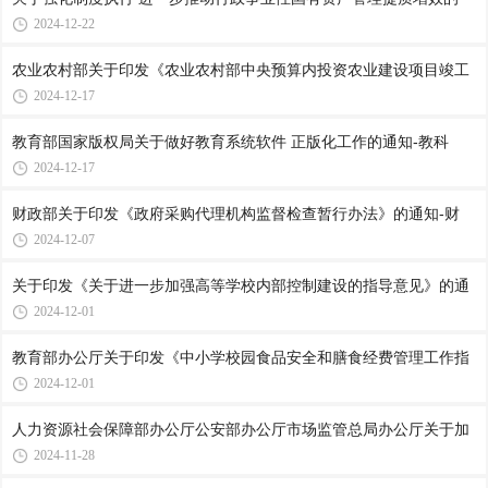
2024-12-22
农业农村部关于印发《农业农村部中央预算内投资农业建设项目竣工
2024-12-17
教育部国家版权局关于做好教育系统软件 正版化工作的通知-教科
2024-12-17
财政部关于印发《政府采购代理机构监督检查暂行办法》的通知-财
2024-12-07
关于印发《关于进一步加强高等学校内部控制建设的指导意见》的通
2024-12-01
教育部办公厅关于印发《中小学校园食品安全和膳食经费管理工作指
2024-12-01
人力资源社会保障部办公厅公安部办公厅市场监管总局办公厅关于加
2024-11-28