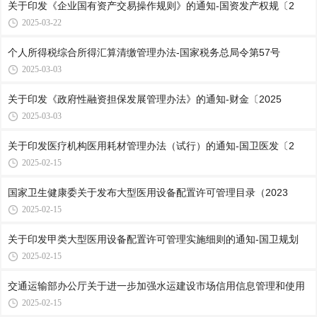
关于印发《企业国有资产交易操作规则》的通知-国资发产权规〔2
2025-03-22
个人所得税综合所得汇算清缴管理办法-国家税务总局令第57号
2025-03-03
关于印发《政府性融资担保发展管理办法》的通知-财金〔2025
2025-03-03
关于印发医疗机构医用耗材管理办法（试行）的通知-国卫医发〔2
2025-02-15
国家卫生健康委关于发布大型医用设备配置许可管理目录（2023
2025-02-15
关于印发甲类大型医用设备配置许可管理实施细则的通知-国卫规划
2025-02-15
交通运输部办公厅关于进一步加强水运建设市场信用信息管理和使用
2025-02-15