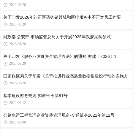
2026-06-20
关于印发2026年纠正医药购销领域和医疗服务中不正之风工作要
2026-06-20
财政部 公安部 市场监管总局关于开展2026年政府采购领域“
2026-06-20
关于印发《服务业发展资金管理办法》的通知-财建〔2026〕1
2026-06-20
国家数据局关于印发《关于推进行业高质量数据集建设行动的实施方
2026-06-20
基本建设财务规则-财政部令第81号
2026-06-12
公路水运工程监理企业资质管理规定-交通部令2022年第12号
2026-06-09