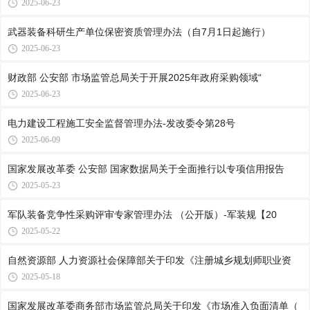
2025-06-23
武器装备科研生产单位保密资质管理办法（自7月1日起施行）
2025-06-23
财政部 公安部 市场监管总局关于开展2025年政府采购领域“
2025-06-23
电力建设工程施工安全监督管理办法-发改委令第28号
2025-06-09
国家发展改革委 公安部 国家数据局关于全面推行以专项信用报告
2025-05-23
军队装备竞争性采购评审专家管理办法 （公开版）-军装规【20
2025-05-22
自然资源部 人力资源社会保障部关于印发《注册城乡规划师职业资
2025-05-18
国家发展改革委商务部市场监管总局关于印发《市场准入负面清单（