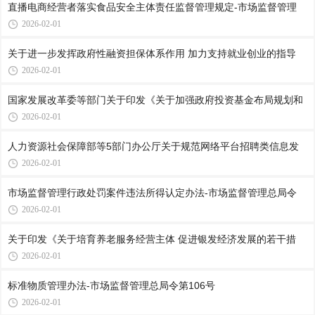
直播电商经营者落实食品安全主体责任监督管理规定-市场监督管理
2026-02-01
关于进一步发挥政府性融资担保体系作用 加力支持就业创业的指导
2026-02-01
国家发展改革委等部门关于印发《关于加强政府投资基金布局规划和
2026-02-01
人力资源社会保障部等5部门办公厅关于规范网络平台招聘类信息发
2026-02-01
市场监督管理行政处罚案件违法所得认定办法-市场监督管理总局令
2026-02-01
关于印发《关于培育养老服务经营主体 促进银发经济发展的若干措
2026-02-01
标准物质管理办法-市场监督管理总局令第106号
2026-02-01