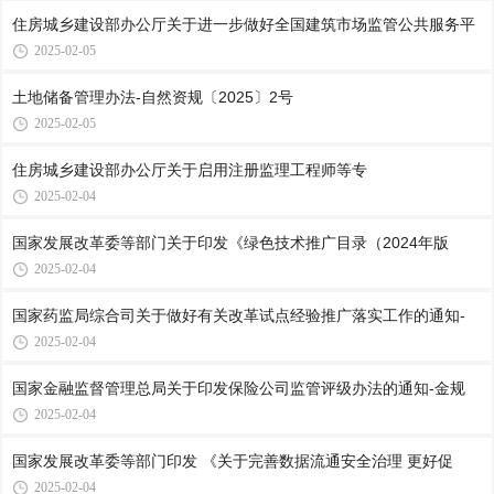
住房城乡建设部办公厅关于进一步做好全国建筑市场监管公共服务平
2025-02-05
土地储备管理办法-自然资规〔2025〕2号
2025-02-05
住房城乡建设部办公厅关于启用​注册监理工程师等专
2025-02-04
国家发展改革委等部门关于印发《绿色技术推广目录（2024年版
2025-02-04
国家药监局综合司关于做好有关改革试点经验推广落实工作的通知-
2025-02-04
国家金融监督管理总局关于印发保险公司监管评级办法的通知-金规
2025-02-04
国家发展改革委等部门印发 《关于完善数据流通安全治理 更好促
2025-02-04