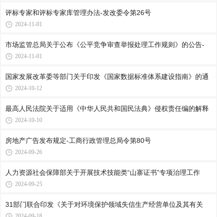
评标专家和评标专家库管理办法-发改委令第26号
2024-11-01
市场监管总局关于公布《公平竞争审查举报处理工作规则》的公告-
2024-11-01
国家发展改革委等部门关于印发《国家数据标准体系建设指南》的通
2024-10-12
最高人民法院关于适用《中华人民共和国民法典》侵权责任编的解释
2024-10-10
房地产广告发布规定-工商行政管理总局令第80号
2024-09-26
人力资源社会保障部关于开展技术技能类“山寨证书”专项治理工作
2024-09-25
31部门联合印发《关于对环境保护领域失信生产经营单位及其有关
2024-09-18