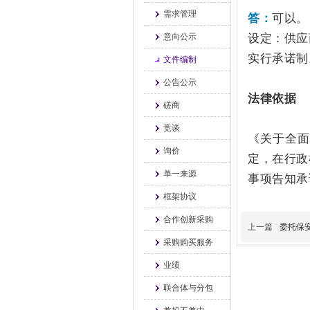
需求管理
答：
可以。
设定：供应
意向公示
实行承诺制
文件编制
公告公示
法律依据
磋商
竞谈
《关于全面
询价
定，在行政
单一来源
事项告知承
框架协议
合作创新采购
上一篇
委托保
采购购买服务
业绩
联合体与分包