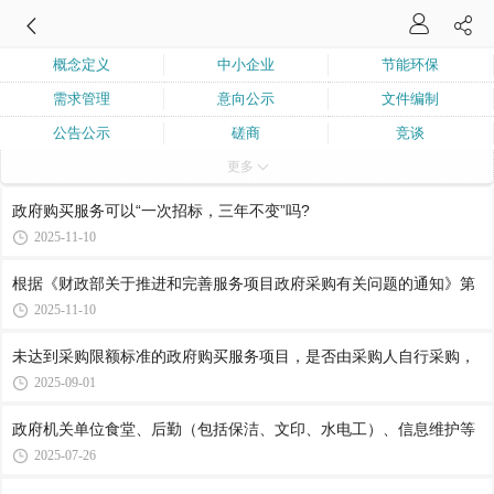
概念定义
中小企业
节能环保
需求管理
意向公示
文件编制
公告公示
磋商
竞谈
更多
询价
单一来源
框架协议
合作创新采购
采购购买服务
业绩
政府购买服务可以“一次招标，三年不变”吗?
联合体与分包
兼投不兼中
核心产品
2025-11-10
进口产品
流程程序
围标串标
根据《财政部关于推进和完善服务项目政府采购有关问题的通知》第
弄虚作假
询问质疑投诉
评审委员会
2025-11-10
履约验收
未达到采购限额标准的政府购买服务项目，是否由采购人自行采购，
2025-09-01
政府机关单位食堂、后勤（包括保洁、文印、水电工）、信息维护等
2025-07-26