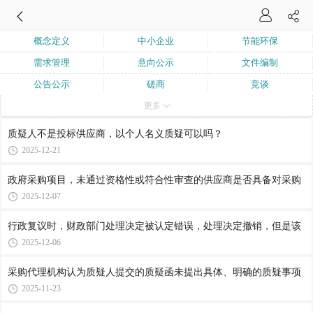
概念定义
中小企业
节能环保
需求管理
意向公示
文件编制
公告公示
磋商
竞谈
更多
询价
单一来源
框架协议
合作创新采购
采购购买服务
业绩
质疑人不是投标供应商，以个人名义质疑可以吗？
联合体与分包
兼投不兼中
核心产品
2025-12-21
进口产品
流程程序
围标串标
政府采购项目，未通过资格性或符合性审查的供应商是否具备对采购
弄虚作假
询问质疑投诉
评审委员会
2025-12-07
履约验收
行政复议时，财政部门处理决定被认定错误，处理决定撤销，但是该
2025-12-06
采购代理机构认为质疑人提交的质疑函未提出具体、明确的质疑事项
2025-11-23