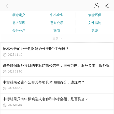
概念定义
中小企业
节能环保
需求管理
意向公示
文件编制
公告公示
磋商
竞谈
更多
询价
单一来源
框架协议
合作创新采购
采购购买服务
业绩
招标公告的公告期限能否长于5个工作日？
联合体与分包
兼投不兼中
核心产品
2025-11-10
进口产品
流程程序
围标串标
设备维保服务项目的中标结果公告中，服务范围、服务要求、服务标
弄虚作假
询问质疑投诉
评审委员会
2025-11-05
履约验收
中标结果公告不公布其每项具体明细得分，违规吗？
2023-03-19
中标结果只有中标候选人名称和中标金额，是否妥当？
2023-06-04