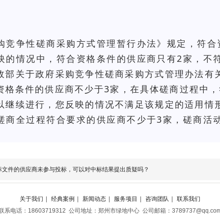
购竞争性磋商采购方式管理暂行办法》规定，符合
映的情况中，符合资格条件的供应商只有2家，不
政部关于政府采购竞争性磋商采购方式管理办法有
资格条件的供应商不少于3家，在具体磋商过程中，
以继续进行，您反映的情况不满足该规定的适用情
磋商全过程符合要求的供应商不少于3家，磋商活
标文件的供应商未参与投标，可以对中标结果提出质疑吗？
关于我们
|
经典案例
|
新闻动态
|
服务项目
|
咨询团队
|
联系我们
联系电话：18603719312 公司地址：郑州市绿地中心 公司邮箱：3789737@qq.co