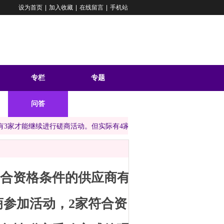
设为首页
|
加入收藏
|
在线留言
|
手机站
专栏
专题
问答
有3家才能继续进行磋商活动。但实际有4家供应商参加活动，2家符合资
合资格条件的供应商有
商参加活动，2家符合资