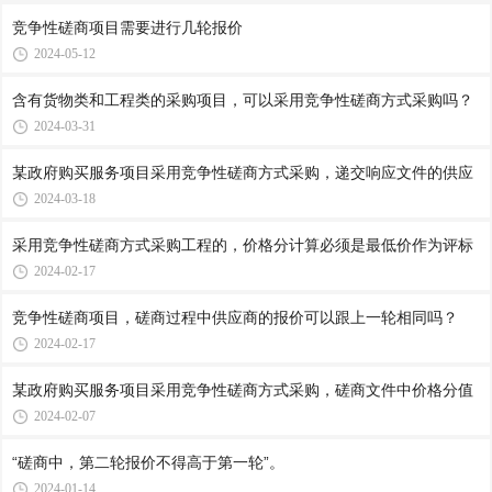
竞争性磋商项目需要进行几轮报价
2024-05-12
含有货物类和工程类的采购项目，可以采用竞争性磋商方式采购吗？
2024-03-31
某政府购买服务项目采用竞争性磋商方式采购，递交响应文件的供应
2024-03-18
采用竞争性磋商方式采购工程的，价格分计算必须是最低价作为评标
2024-02-17
竞争性磋商项目，磋商过程中供应商的报价可以跟上一轮相同吗？
2024-02-17
某政府购买服务项目采用竞争性磋商方式采购，磋商文件中价格分值
2024-02-07
“磋商中，第二轮报价不得高于第一轮”。
2024-01-14