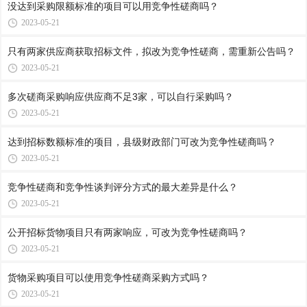
没达到采购限额标准的项目可以用竞争性磋商吗？
2023-05-21
只有两家供应商获取招标文件，拟改为竞争性磋商，需重新公告吗？
2023-05-21
多次磋商采购响应供应商不足3家，可以自行采购吗？
2023-05-21
达到招标数额标准的项目，县级财政部门可改为竞争性磋商吗？
2023-05-21
竞争性磋商和竞争性谈判评分方式的最大差异是什么？
2023-05-21
公开招标货物项目只有两家响应，可改为竞争性磋商吗？
2023-05-21
货物采购项目可以使用竞争性磋商采购方式吗？
2023-05-21