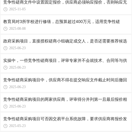
竞争性磋商文件中设置固定报价，供应商必须响应报价，否则响应无
2025-11-05
教育局对3所学校进行修缮，总预算超过400万元，适用竞争性磋
2025-08-08
政府采购项目，直接授权磋商小组确定成交人，是否还需要推荐候选
2025-06-23
实操中，一些竞争性磋商项目，评审专家并不会就技术、合同等与供
2025-06-23
竞争性磋商采购项目中，供应商不得在提交响应文件截止时间后撤回
2025-06-23
竞争性磋商采购项目的两家供应商，评审得分并列第一且最后报价相
2025-06-23
竞争性磋商采购项目可否因交易平台系统故障，要求供应商将报价发
2025-05-23