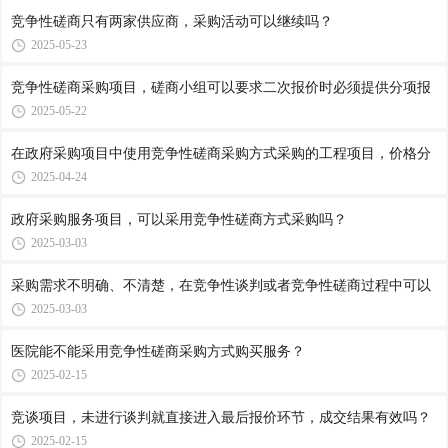
竞争性磋商只有两家供应商，采购活动可以继续吗？
2025-05-23
竞争性磋商采购项目，磋商小组可以要求二次报价时必须提供分项报
2025-05-22
在政府采购项目中使用竞争性磋商采购方式采购的工程项目，价格分
2025-04-24
政府采购服务项目，可以采用竞争性磋商方式采购吗？
2025-03-03
采购需求不明确、不清楚，在竞争性谈判或者竞争性磋商过程中可以
2025-03-03
医院能不能采用竞争性磋商采购方式购买服务？
2025-02-15
竞谈项目，未进行谈判就直接进入最后报价环节，成交结果有效吗？
2025-02-15