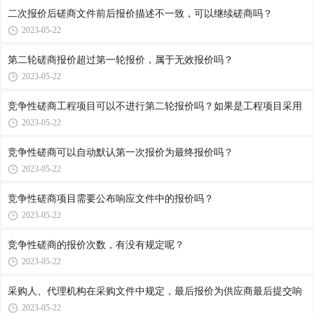
二次报价后磋商文件前后报价描述不一致，可以继续磋商吗？
2023-05-22
第二轮磋商报价超过第一轮报价，属于无效报价吗？
2023-05-22
竞争性磋商工程项目可以不进行第二轮报价吗？如果是工程项目采用
2023-05-22
竞争性磋商可以自动默认第一次报价为最终报价吗？
2023-05-22
竞争性磋商项目需要公布响应文件中的报价吗？
2023-05-22
竞争性磋商的报价次数，有没有规定呢？
2023-05-22
采购人、代理机构在采购文件中规定，最后报价为供应商最后提交响
2023-05-22