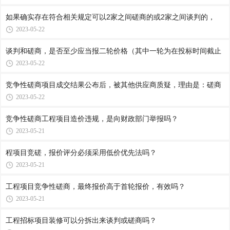
如果确实存在符合相关规定可以2家之间磋商的或2家之间谈判的，
2023-05-22
谈判和磋商，是否至少应当报二轮价格（其中一轮为在投标时间截止
2023-05-22
竞争性磋商项目成交结果公布后，被其他供应商质疑，理由是：磋商
2023-05-22
竞争性磋商工程项目造价违规，是向财政部门举报吗？
2023-05-21
程项目竞磋，报价评分必须采用低价优先法吗？
2023-05-21
工程项目竞争性磋商，最终报价高于首轮报价，有效吗？
2023-05-21
工程招标项目装修可以分拆出来谈判或磋商吗？