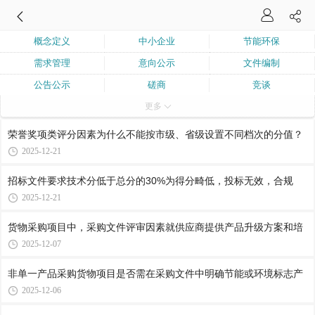
概念定义
中小企业
节能环保
需求管理
意向公示
文件编制
公告公示
磋商
竞谈
更多
询价
单一来源
框架协议
合作创新采购
采购购买服务
业绩
荣誉奖项类评分因素为什么不能按市级、省级设置不同档次的分值？
联合体与分包
兼投不兼中
核心产品
2025-12-21
进口产品
流程程序
围标串标
招标文件要求技术分低于总分的30%为得分畸低，投标无效，合规
弄虚作假
询问质疑投诉
评审委员会
2025-12-21
履约验收
货物采购项目中，采购文件评审因素就供应商提供产品升级方案和培
2025-12-07
非单一产品采购货物项目是否需在采购文件中明确节能或环境标志产
2025-12-06