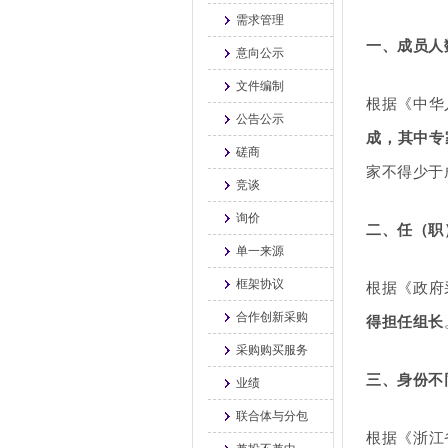
需求管理
一、
成员人
意向公示
文件编制
根据《中华
公告公示
成，
其中
专
磋商
家不得少于
竞谈
询价
二、
任
（职
单一来源
框架协议
根据《
政府
合作创新采购
得担任组长
采购购买服务
三、
身份不
业绩
联合体与分包
根据《浙江