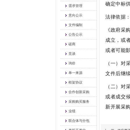
确定中标
需求管理
意向公示
法律依据
文件编制
《政府采购
公告公示
成立，或
磋商
或者可能
竞谈
（一）对
询价
文件后继
单一来源
框架协议
（二）对
合作创新采购
或者成交
采购购买服务
新开展采
业绩
联合体与分包