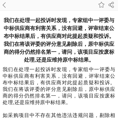
我们在处理一起投诉时发现，专家组中一评委与
中标供应商有利害关系，没有回避，评审结束公
布中标结果后，有供应商对此提起质疑和投诉。
我们在将该评委的评分意见剔除后，原中标供应
商的得分仍然排名第一，请问，该项目应按废标
处理,还是应维持原中标结果。
我们在处理一起投诉时发现，专家组中一评委与
中标供应商有利害关系，没有回避，评审结束公
布中标结果后，有供应商对此提起质疑和投诉。
我们在将该评委的评分意见剔除后，原中标供应
商的得分仍然排名第一，请问，该项目应按废标
处理
,
还是应维持原中标结果。
如采购项目中不存在其他违法违规问题，剔除相