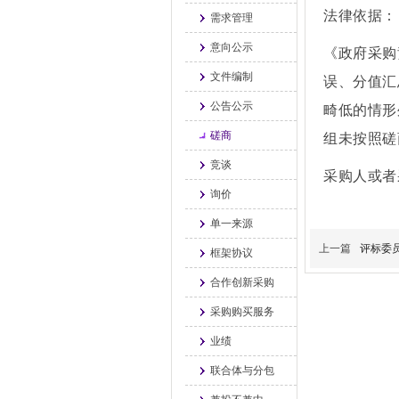
法律依据：
需求管理
意向公示
《政府采购
文件编制
误、分值汇
公告公示
畸低的情形
磋商
组未按照磋
竞谈
采购人或者
询价
单一来源
上一篇
评标委
框架协议
合作创新采购
采购购买服务
业绩
联合体与分包