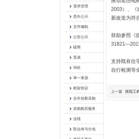
推动老旧电梯
需求管理
2003）、
意向公示
新改造为符
文件编制
鼓励参照《提
公告公示
31821—
磋商
竞谈
支持既有住
询价
自行检测等
单一来源
框架协议
上一篇
医院工
合作创新采购
采购购买服务
业绩
联合体与分包