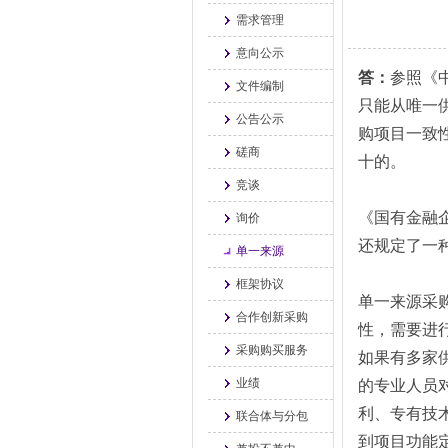
需求管理
意向公示
答：
参照《
文件编制
只能从唯一
公告公示
购项目一致
磋商
十的。
竞谈
《国有金融
询价
还规定了一
单一来源
框架协议
单一来源采
合作创新采购
性，需要进
采购购买服务
如果有多家
业绩
的专业人员
利、专有技
联合体与分包
到项目功能