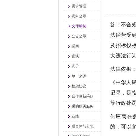
需求管理
意向公示
答：不合
文件编制
法经营受
公告公示
及招标投
磋商
大违法行
竞谈
询价
法律依据
单一来源
《中华人
框架协议
记录，是
合作创新采购
等行政处
采购购买服务
供应商在
业绩
的，可以
联合体与分包