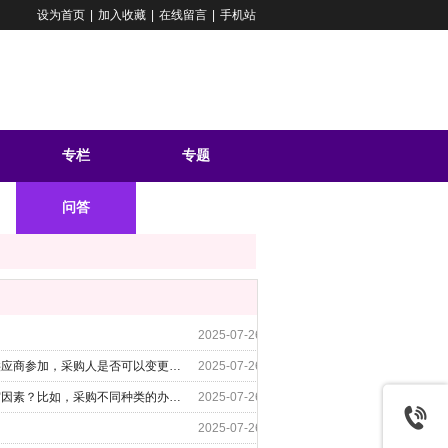
设为首页
|
加入收藏
|
在线留言
|
手机站
专栏
专题
问答
2025-07-26
某项目如果采用询价、谈判或者磋商方式采购（未达到公开招标数额标准），但两次采购都只有一家供应商参加，采购人是否可以变更为单一来源方式采购？如果几次采购都只有两家供应商参加，该如何处理？
2025-07-26
批发类货物采购项目是否按照服务类项目实施采购？政府采购法律法规是否允许以单价作为价格的评审因素？比如，采购不同种类的办公用品，前期无法确定用量，以单价的合计作为价格评审因素，但文件中明确最终采购量不超过预算即可，是否合规？
2025-07-26
2025-07-26