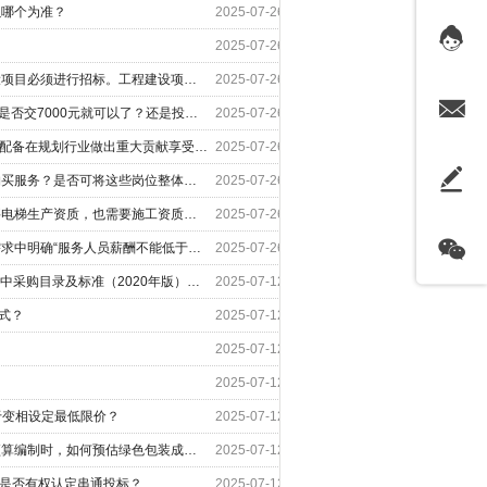
以哪个为准？
2025-07-26
2025-07-26
根据《招标投标法》《招投标法实施条例》，全部或者部分使用国有资金投资或者国家融资的工程建设项目必须进行招标。工程建设项目是指工程以及与工程建设有关的货物、服务。与工程建设有关的货物，是指构成工程不可分割的组成部分，且为实现工程基本功能所必需的设备、材料等。 请问： （1）为了实现智能家居而采购电器产品（例如：空调、厨电、照明、门锁、家具等），是否落入上述强制招标的范围？（这些产品是否与工程建设不可
2025-07-26
代理费用是否可以和投标保证金抵扣？比如投标保证金是5000元，代理费是1.2万元，抵扣后，中标人是否交7000元就可以了？还是投标保证金要单独退还、代理费也要单独缴纳？
2025-07-26
规划类项目中，全国优秀城乡规划设计奖、鲁班奖等协会颁发的奖项是否可以作为评审因素? 服务团队配备在规划行业做出重大贡献享受院士津贴或国务院政府特殊津贴的人员是否可以作为评审因素?
2025-07-26
政府机关单位食堂、后勤（包括保洁、文印、水电工）、信息维护等岗位使用临聘人员是否属于政府购买服务？是否可将这些岗位整体打包作为一个项目，以劳务外包的方式让人力资源公司提供服务？
2025-07-26
学校要加装电梯，涉及到工程和货物，应该如何确定项目属性？供应商的资质如何设置才合理？既需要电梯生产资质，也需要施工资质吗？
2025-07-26
物业采购项目中，采购人担心供应商恶性竞争、低价中标（成交）后服务质量不佳，因此坚持在采购需求中明确“服务人员薪酬不能低于当地最低工资标准”。这是否属于变相设置最低限价？集采机构应该怎么做？
2025-07-26
采购预算为500万元的信息化改造项目，包含2万元—3万元的交换机采购，依照《中央预算单位政府集中采购目录及标准（2020年版）》，“计算机网络设备”指单项或批量金额在1万元以上的网络交换机、网络路由器、网络存储设备、网络安全产品，10万元以下的系统集成项目除外，网络交换机为纳入集采目录的产品，该项目如何组织实施采购？
2025-07-12
式？
2025-07-12
2025-07-12
2025-07-12
于变相设定最低限价？
2025-07-12
在政府采购货物、工程和服务项目中涉及商品包装和快递包装，要落实绿色采购政策，采购人在项目预算编制时，如何预估绿色包装成本并设定合理的预算比例？
2025-07-12
会是否有权认定串通投标？
2025-07-12